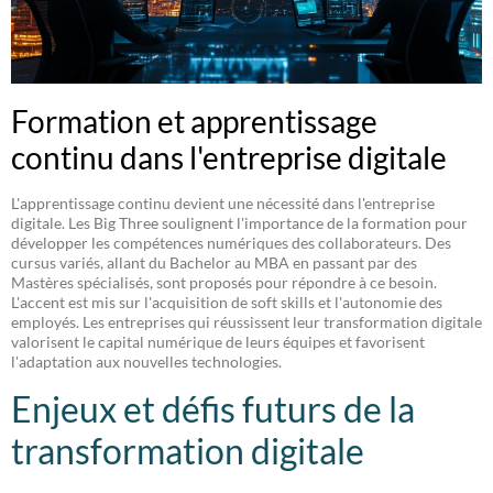
Formation et apprentissage
continu dans l'entreprise digitale
L'apprentissage continu devient une nécessité dans l'entreprise
digitale. Les Big Three soulignent l'importance de la formation pour
développer les compétences numériques des collaborateurs. Des
cursus variés, allant du Bachelor au MBA en passant par des
Mastères spécialisés, sont proposés pour répondre à ce besoin.
L'accent est mis sur l'acquisition de soft skills et l'autonomie des
employés. Les entreprises qui réussissent leur transformation digitale
valorisent le capital numérique de leurs équipes et favorisent
l'adaptation aux nouvelles technologies.
Enjeux et défis futurs de la
transformation digitale